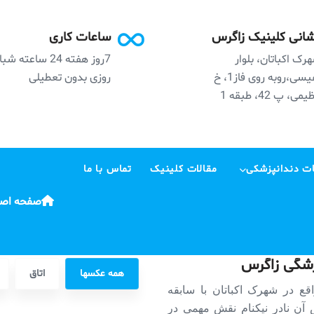
انی کلینیک زاگرس
ساعات کاری
رک اکباتان، بلوار
7روز هفته 24 ساعته ش
نفیسی،روبه روی فاز1، خ
روزی بدون تعطیلی
می، پ 42، طبقه 1
ت دندانپزشکی
مقالات کلینیک
تماس با ما
صفحه اصل
پزشگی زاگرس
همه عکسها
اتاق
ع در شهرک اکباتان با سابقه
دمت موسس آن نادر نیکنام نقش مهمی در