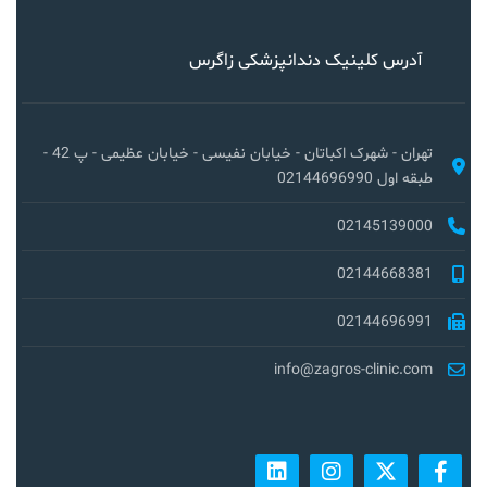
آدرس کلینیک دندانپزشکی زاگرس
تهران - شهرک اکباتان - خیابان نفیسی - خیابان عظیمی - پ 42 -
طبقه اول 02144696990
02145139000
02144668381
02144696991
info@zagros-clinic.com