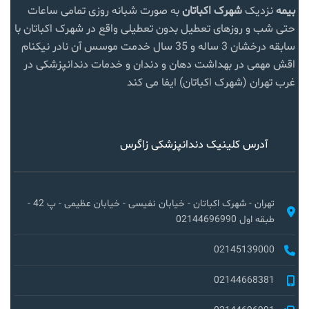
بیمه
نزدیک
شهرک اکباتان
به صورت شبانه روزی تمامی ساعات
حتی شب و روزهای تعطیل بدون تعطیلی واقع در شهرک اکباتان با
سابقه درخشان 3 ساله و 35 سال خدمت موسس آن نادر نیکنام
اقش مهمی در بهداشت دهان و دندان و خدمات دندانپزشکی در
غرب تهران (شهرک اکباتان) ایفا می کند
آدرس کلینیک دندانپزشکی زاگرس
تهران - شهرک اکباتان - خیابان نفیسی - خیابان عظیمی - پ 42 -
طبقه اول 02144696990
02145139000
02144668381