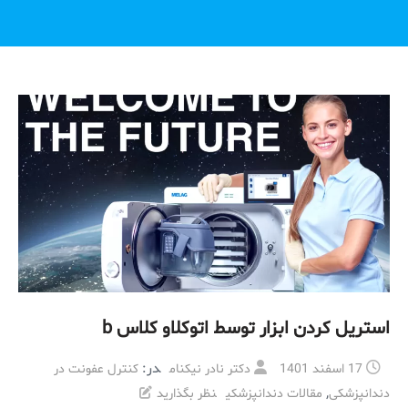
استریل کردن ابزار توسط اتوکلاو کلاس b
در:
17 اسفند 1401
دکتر نادر نیکنام
کنترل عفونت در
,
دندانپزشکی
مقالات دندانپزشکی
نظر بگذارید