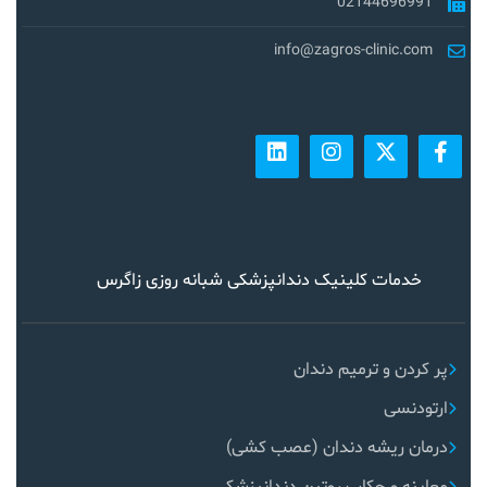
02144696991
info@zagros-clinic.com
خدمات کلینیک دندانپزشکی شبانه روزی زاگرس
پر کردن و ترمیم دندان
ارتودنسی
درمان ریشه دندان (عصب کشی)