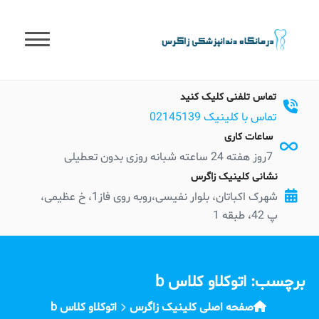
t
conten
تماس تلفنی کلیک کنید
تماس با کلینیک 02145139
ساعات کاری
7روز هفته 24 ساعته شبانه روزی بدون تعطیلی
نشانی کلینیک زاگرس
شهرک اکباتان، بلوار نفیسی،روبه روی فاز1، خ عظیمی،
پ 42، طبقه 1
برچسب:
اتوکلاو کلاس b
صفحه اصلی کلینیک زاگرس
اتوکلاو کلاس b