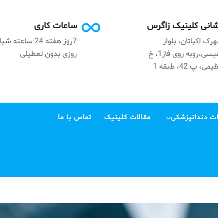
انی کلینیک زاگرس
ساعات کاری
رک اکباتان، بلوار
7روز هفته 24 ساعته ش
نفیسی،روبه روی فاز1، خ
روزی بدون تعطیلی
می، پ 42، طبقه 1
ت دندانپزشکی
مقالات کلینیک
تماس با ما