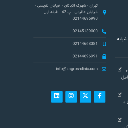
تهران - شهرک اکباتان - خیابان نفیسی -
خیابان عظیمی - پ 42 - طبقه اول
02144696990
02145139000
شبانه
02144668381
02144696991
info@zagros-clinic.com
ر
کامل
 +
شی در سال ۱۴۰۴ تأثیر