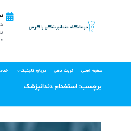
Ski
t
نش
conten
شه
عظی
صفجه اصلی
نوبت دهی
درباره کلینیک
خدما
برچسب:
استخدام دندانپزشک