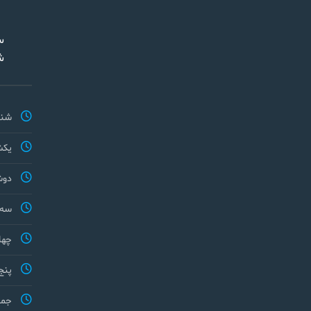
س
ش
شنب
یکش
دوش
سه 
چها
پنج
جمع