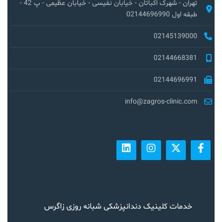
تهران - شهرک اکباتان - خیابان نفیسی - خیابان عظیمی - پ 42 -
طبقه اول 02144696990
02145139000
02144668381
02144696991
info@zagros-clinic.com
خدمات کلینیک دندانپزشکی شبانه روزی زاگرس