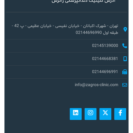
آدرس کلینیک دندانپزشکی زاگرس
تهران - شهرک اکباتان - خیابان نفیسی - خیابان عظیمی - پ 42 -
طبقه اول 02144696990
02145139000
02144668381
02144696991
info@zagros-clinic.com