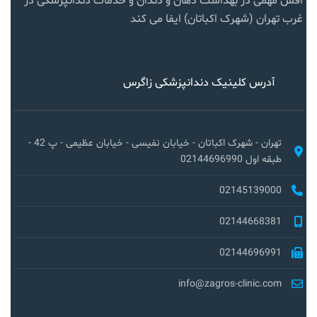
اقش مهمی در بهداشت دهان و دندان و خدمات دندانپزشکی در
غرب تهران (شهرک اکباتان) ایفا می کند
آدرس کلینیک دندانپزشکی زاگرس
تهران - شهرک اکباتان - خیابان نفیسی - خیابان عظیمی - پ 42 -
طبقه اول 02144696990
02145139000
02144668381
02144696991
info@zagros-clinic.com