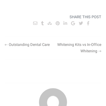
SHARE THIS POST
راهبری
Outstanding Dental Care
Whitening Kits vs In-Office
Whitening
نوشته