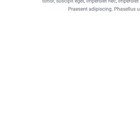
tortor, suscipit eget, imperdiet nec, imperdi
Praesent adipiscing. Phasellus 