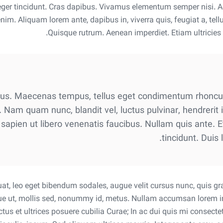
eger tincidunt. Cras dapibus. Vivamus elementum semper nisi. Ae
enim. Aliquam lorem ante, dapibus in, viverra quis, feugiat a, tell
Quisque rutrum. Aenean imperdiet. Etiam ultricies n
cus. Maecenas tempus, tellus eget condimentum rhoncu
Nam quam nunc, blandit vel, luctus pulvinar, hendrerit 
sapien ut libero venenatis faucibus. Nullam quis ante. E
tincidunt. Duis 
t, leo eget bibendum sodales, augue velit cursus nunc, quis gra
 ut, mollis sed, nonummy id, metus. Nullam accumsan lorem in dui
tus et ultrices posuere cubilia Curae; In ac dui quis mi consecte