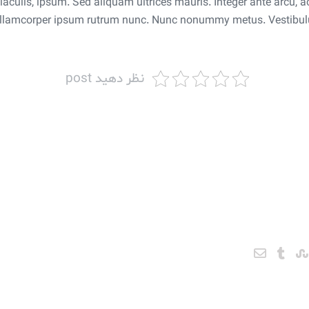
et iaculis, ipsum. Sed aliquam ultrices mauris. Integer ante arcu,
ullamcorper ipsum rutrum nunc. Nunc nonummy metus. Vestibulum
نظر دهید post