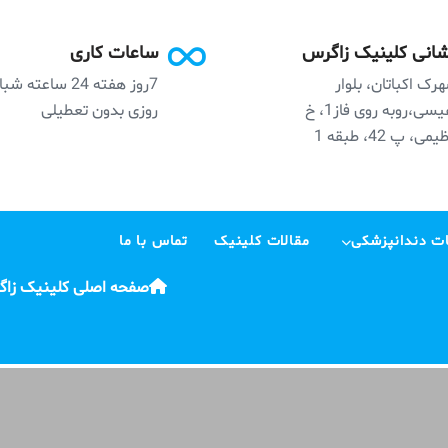
انی کلینیک زاگرس
ساعات کاری
رک اکباتان، بلوار
7روز هفته 24 ساعته ش
نفیسی،روبه روی فاز1، خ
روزی بدون تعطیلی
می، پ 42، طبقه 1
ت دندانپزشکی
مقالات کلینیک
تماس با ما
صفحه اصلی کلینیک زا