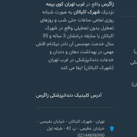
زاگرس
واقع در
غرب تهران
کوی بیمه
نزدیک
شهرک اکباتان
به صورت شبانه
روزی تمامی ساعات حتی شب و روزهای
تعطیل بدون تعطیلی واقع در شهرک
اکباتان با سابقه درخشان 3 ساله و 35
سال خدمت موسس آن نادر نیکنام اقش
)
مهمی در بهداشت دهان و دندان و
خدمات دندانپزشکی در غرب تهران
شکی
(شهرک اکباتان) ایفا می کند
ن)
آدرس کلینیک دندانپزشکی زاگرس
تهران - شهرک اکباتان - خیابان نفیسی -
خیابان عظیمی - پ 42 - طبقه اول
02144696990