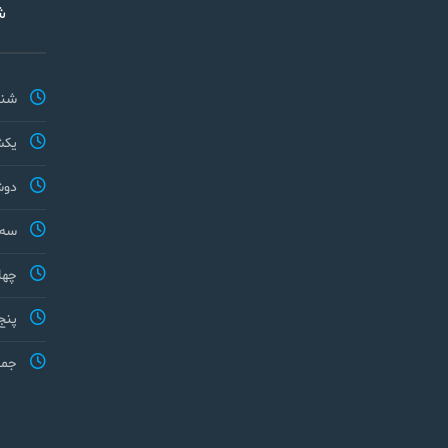
ش
شنب
یکش
دوش
سه 
چها
پنج
جمع