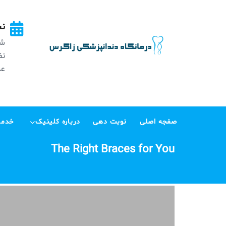
Ski
t
نش
conten
شه
عظی
صفجه اصلی
نوبت دهی
درباره کلینیک
خدما
The Right Braces for You