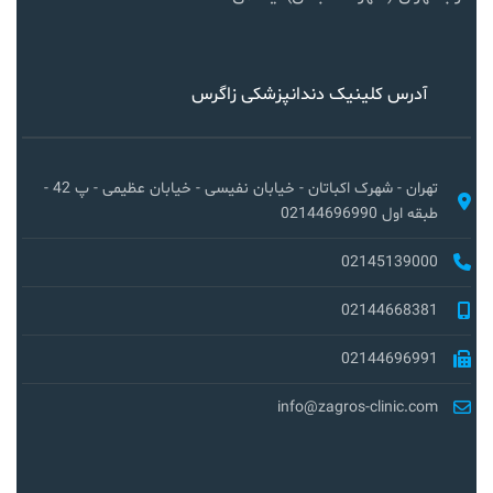
آدرس کلینیک دندانپزشکی زاگرس
تهران - شهرک اکباتان - خیابان نفیسی - خیابان عظیمی - پ 42 -
طبقه اول 02144696990
02145139000
02144668381
02144696991
info@zagros-clinic.com