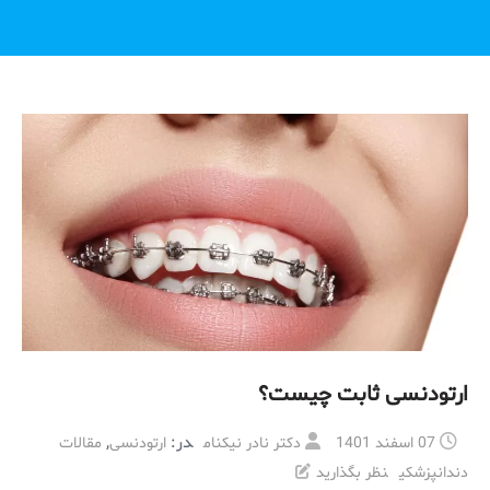
ارتودنسی ثابت چیست؟
در:
,
07 اسفند 1401
دکتر نادر نیکنام
ارتودنسی
مقالات
دندانپزشکی
نظر بگذارید