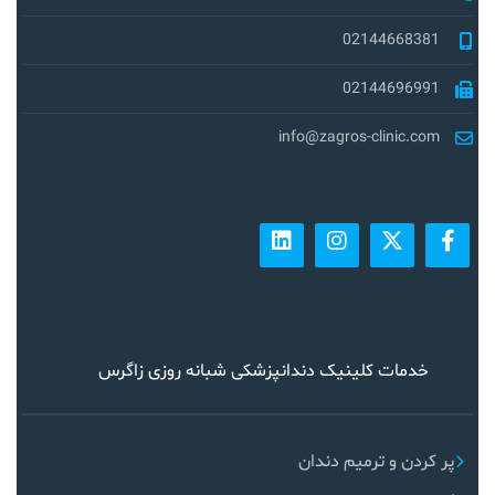
02144668381
02144696991
info@zagros-clinic.com
خدمات کلینیک دندانپزشکی شبانه روزی زاگرس
پر کردن و ترمیم دندان