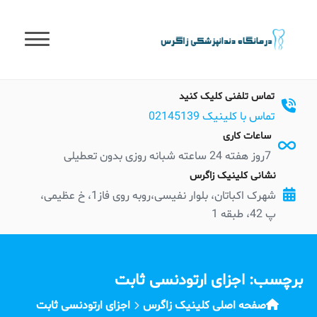
t
conten
تماس تلفنی کلیک کنید
تماس با کلینیک 02145139
ساعات کاری
7روز هفته 24 ساعته شبانه روزی بدون تعطیلی
نشانی کلینیک زاگرس
شهرک اکباتان، بلوار نفیسی،روبه روی فاز1، خ عظیمی،
پ 42، طبقه 1
برچسب:
اجزای ارتودنسی ثابت
صفحه اصلی کلینیک زاگرس
اجزای ارتودنسی ثابت