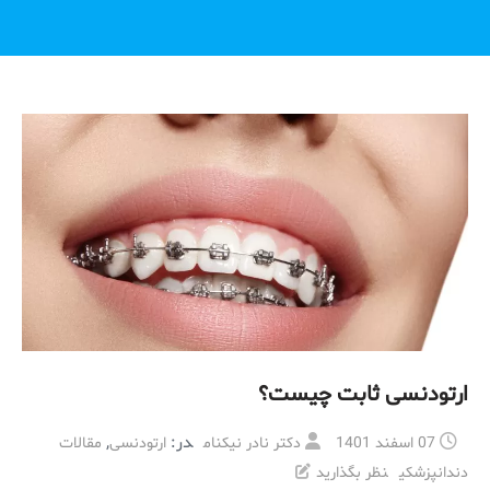
ارتودنسی ثابت چیست؟
در:
,
07 اسفند 1401
دکتر نادر نیکنام
ارتودنسی
مقالات
دندانپزشکی
نظر بگذارید