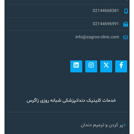
02144668381
02144696991
info@zagros-clinic.com
خدمات کلینیک دندانپزشکی شبانه روزی زاگرس
پر کردن و ترمیم دندان