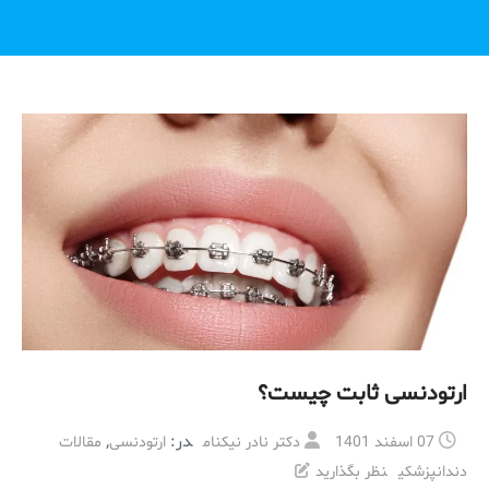
ارتودنسی ثابت چیست؟
در:
,
07 اسفند 1401
دکتر نادر نیکنام
ارتودنسی
مقالات
دندانپزشکی
نظر بگذارید