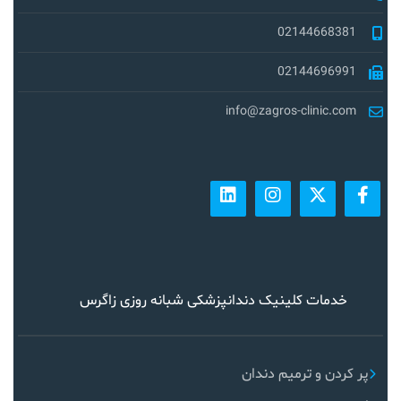
02144668381
02144696991
info@zagros-clinic.com
خدمات کلینیک دندانپزشکی شبانه روزی زاگرس
پر کردن و ترمیم دندان