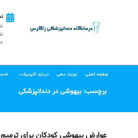
Ski
t
نش
conten
شه
عظی
صفجه اصلی
نوبت دهی
درباره کلینیک
خدما
برچسب:
بیهوشی در دندانپزشکی
عوارض بیهوشی کودکان برای ترمیم 