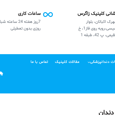
انی کلینیک زاگرس
ساعات کاری
رک اکباتان، بلوار
7روز هفته 24 ساعته ش
نفیسی،روبه روی فاز1، خ
روزی بدون تعطیلی
می، پ 42، طبقه 1
ت دندانپزشکی
مقالات کلینیک
تماس با ما
دندان