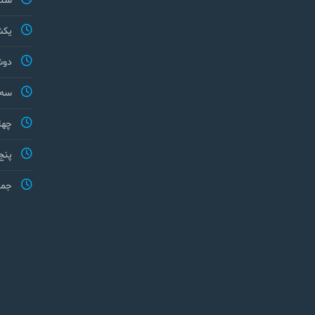
شنب
یکش
دوش
سه 
چها
پنج
جمع