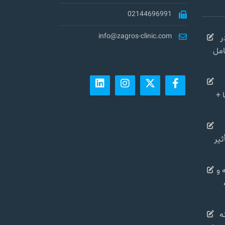
02144696991
info@zagros-clinic.com
ر
کامل
 +
شی در سال ۱۴۰۴ تأثیر
 و
ه