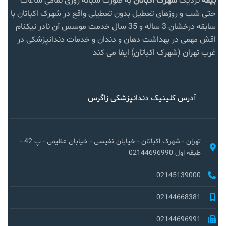
بیمه
نزدیک
شهرک اکباتان
به صورت شبانه روزی تمامی ساعات
حتی شب و روزهای تعطیل بدون تعطیلی واقع در شهرک اکباتان با
سابقه درخشان 3 ساله و 35 سال خدمت موسس آن نادر نیکنام
اقش مهمی در بهداشت دهان و دندان و خدمات دندانپزشکی در
غرب تهران (شهرک اکباتان) ایفا می کند
آدرس کلینیک دندانپزشکی زاگرس
تهران - شهرک اکباتان - خیابان نفیسی - خیابان عظیمی - پ 42 -
طبقه اول 02144696990
02145139000
02144668381
02144696991