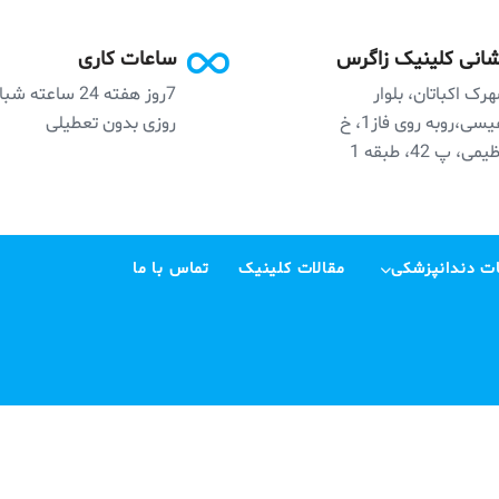
انی کلینیک زاگرس
ساعات کاری
رک اکباتان، بلوار
7روز هفته 24 ساعته ش
نفیسی،روبه روی فاز1، خ
روزی بدون تعطیلی
می، پ 42، طبقه 1
ت دندانپزشکی
مقالات کلینیک
تماس با ما