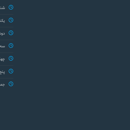
شنب
یکش
دوش
سه 
چها
پنج
جمع