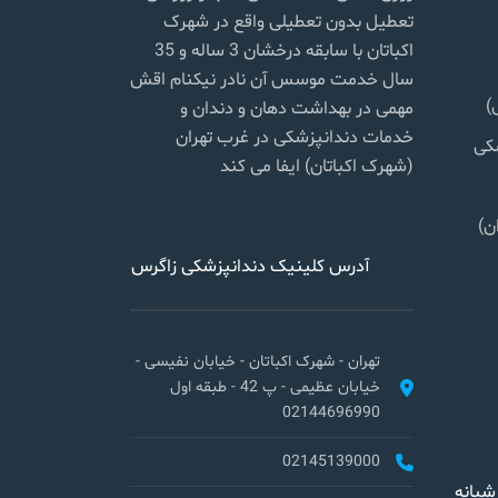
تعطیل بدون تعطیلی واقع در شهرک
اکباتان با سابقه درخشان 3 ساله و 35
سال خدمت موسس آن نادر نیکنام اقش
)
مهمی در بهداشت دهان و دندان و
خدمات دندانپزشکی در غرب تهران
شکی
(شهرک اکباتان) ایفا می کند
ن)
آدرس کلینیک دندانپزشکی زاگرس
تهران - شهرک اکباتان - خیابان نفیسی -
خیابان عظیمی - پ 42 - طبقه اول
02144696990
02145139000
شبانه