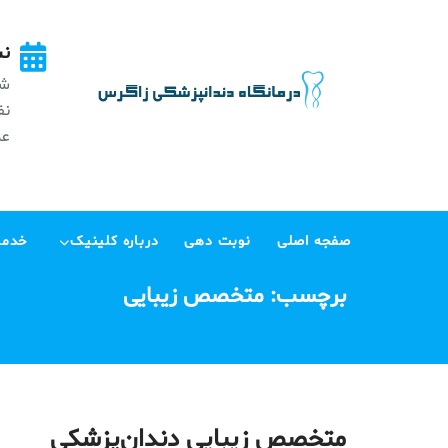
Ski
t
نش
conten
شه
عظی
صفجه اصلی
نوبت دهی
درباره کلینیک
خدما
برچسب:
متخصص زیبایی
متخصص زیبایی دندان‌پزشکی