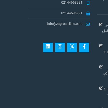
02144668381
02144696991
info@zagros-clinic.com
ر
کامل
 +
شی در سال ۱۴۰۴ تأثیر
 و