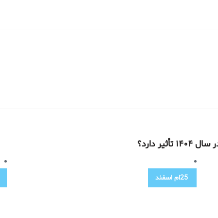
یر دارد؟
25ام
اسفند