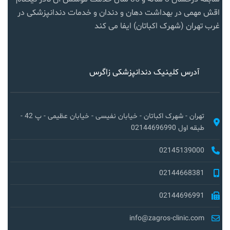
اقش مهمی در بهداشت دهان و دندان و خدمات دندانپزشکی در
غرب تهران (شهرک اکباتان) ایفا می کند
آدرس کلینیک دندانپزشکی زاگرس
تهران - شهرک اکباتان - خیابان نفیسی - خیابان عظیمی - پ 42 -
طبقه اول 02144696990
02145139000
02144668381
02144696991
info@zagros-clinic.com