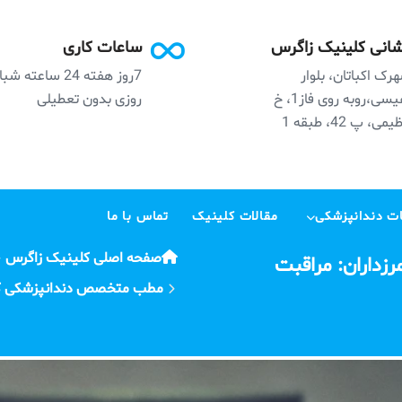
انی کلینیک زاگرس
ساعات کاری
رک اکباتان، بلوار
7روز هفته 24 ساعته ش
نفیسی،روبه روی فاز1، خ
روزی بدون تعطیلی
می، پ 42، طبقه 1
ت دندانپزشکی
مقالات کلینیک
تماس با ما
صفحه اصلی کلینیک زاگرس
داران: مراقبت
مطب متخصص دندانپزشکی کودکا