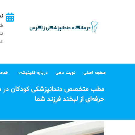
Ski
t
نش
conten
شه
عظی
صفجه اصلی
نوبت دهی
درباره کلینیک
خدما
مطب متخصص دندانپزشکی کودکان در مرز
حرفه‌ای از لبخند فرزند شما