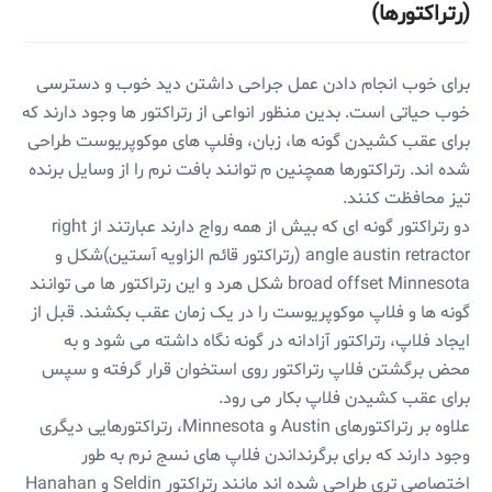
(رتراکتورها)
برای خوب انجام دادن عمل جراحی داشتن دید خوب و دسترسی
خوب حیاتی است. بدین منظور انواعی از رتراکتور ها وجود دارند که
برای عقب کشیدن گونه ها، زبان، وفلپ های موکوپریوست طراحی
شده اند. رتراکتورها همچنین م توانند بافت نرم را از وسایل برنده
تیز محافظت کنند.
دو رتراکتور گونه ای که بیش از همه رواج دارند عبارتند از right
angle austin retractor (رتراکتور قائم الزاویه آستین)شکل و
broad offset Minnesota شکل هرد و این رتراکتور ها می توانند
گونه ها و فلاپ موکوپریوست را در یک زمان عقب بکشند. قبل از
ایجاد فلاپ، رتراکتور آزادانه در گونه نگاه داشته می شود و به
محض برگشتن فلاپ رتراکتور روی استخوان قرار گرفته و سپس
برای عقب کشیدن فلاپ بکار می رود.
علاوه بر رتراکتورهای Austin و Minnesota، رتراکتورهایی دیگری
وجود دارند که برای برگرنداندن فلاپ های نسج نرم به طور
اختصاصی تری طراحی شده اند مانند رتراکتور Seldin و Hanahan