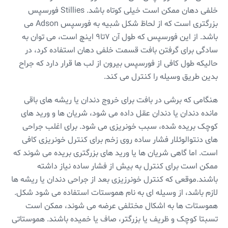
خلفی دهان ممکن است خیلی کوتاه باشد. Stillies فورسپس
بزرگتری است که از لحاظ شکل شبیه به فورسپس Adson می
باشد. از این فورسپس که طول آن ۷تا۹ اینچ است، می توان به
سادگی برای گرفتن بافت قسمت خلفی دهان استفاده کرد، در
حالیکه طول کافی از فورسپس بیرون از لب ها قرار دارد که جراح
بدین طریق وسیله را کنترل می کند.
هنگامی که برشی در بافت برای خروج دندان یا ریشه های باقی
مانده دندان یا دندان عقل داده می شود، شریان ها و ورید های
کوچک بریده شده، سبب خونریزی می شود. برای اغلب جراحی
های دنتوالوئلار فشار ساده روی زخم برای کنترل خونریزی کافی
است. اما گاهی شریان ها یا ورید های بزرگتری بریده می شوند که
ممکن است برای کنترل به بیش از فشار ساده نیاز داشته
باشند.موقعی که کنترل خونرزیزی بعد از جراحی دندان یا ریشه ها
لازم باشد، از وسیله ای به نام هموستات استفاده می شود شکل.
هموستات ها به اشکال مختلفی عرضه می شوند، ممکن است
تسبتا کوچک و ظریف یا بزرگتر، صاف یا خمیده باشند. هموستاتی