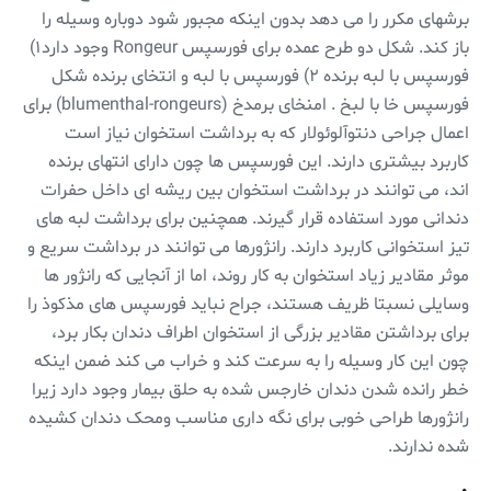
برشهای مکرر را می دهد بدون اینکه مجبور شود دوباره وسیله را
باز کند. شکل دو طرح عمده برای فورسپس Rongeur وجود دارد۱)
فورسپس با لبه برنده ۲) فورسپس با لبه و انتخای برنده شکل
فورسپس خا با لبخ . امنخای برمدخ (blumenthal-rongeurs) برای
اعمال جراحی دنتوآلوئولار که به برداشت استخوان نیاز است
کاربرد بیشتری دارند. این فورسپس ها چون دارای انتهای برنده
اند، می توانند در برداشت استخوان بین ریشه ای داخل حفرات
دندانی مورد استفاده قرار گیرند. همچنین برای برداشت لبه های
تیز استخوانی کاربرد دارند. رانژورها می توانند در برداشت سریع و
موثر مقادیر زیاد استخوان به کار روند، اما از آنجایی که رانژور ها
وسایلی نسبتا ظریف هستند، جراح نباید فورسپس های مذکوذ را
برای برداشتن مقادیر بزرگی از استخوان اطراف دندان بکار برد،
چون این کار وسیله را به سرعت کند و خراب می کند ضمن اینکه
خطر رانده شدن دندان خارجس شده به حلق بیمار وجود دارد زیرا
رانژورها طراحی خوبی برای نگه داری مناسب ومحک دندان کشیده
شده ندارند.