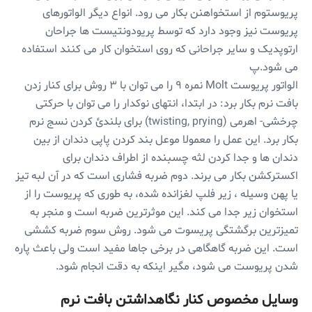
پریوستوم از استخواهنن بکار می رود. انواع دیگر الواتورهای
پریوست نیز وجود دارد که توسط پریودونتیست ها جراحان
ارتوپدیک و سایر جراحانی که روی استخوان کار می کنند استفاده
می شود.پ
الواتور پریوست Molt نمره ۹ را می توان با ۳ روش برای کنار زدن
بافت نرم بکار برد: در ابتدا، انتهای نوکدار را می توان با حرکتی
چرخشی- اهرمی (twisting, prying) برای بلندئ کردن نسج نرم
بکار برد. این عمل را معمولا موعل بند کردن پاپی دندان از بین
دندان ها و جدا کردن لثه چسبنده از اطراف دندان برای
اکسترکشن بکار می برند. دوم ضربه فشاری است که در آن لبه تیز
یا پهن وسیله ، زیر فلپ لغزانده شده، به طوری که پریوست را از
استخوان زیر جدا می کند. این موثرترین ضربه است و منجر به
تمیزترین برگشتگی پریسوت می شود. روش سوم ضربه کششی
است. این ضربه گاهگاهی در برخی جاها مفید است ولی باعث پاره
شدن پریوست می شود، مگیر اینکه به دقت انجام شود.
وسایل مخصوص کنار نگاهداشتن بافت نرم