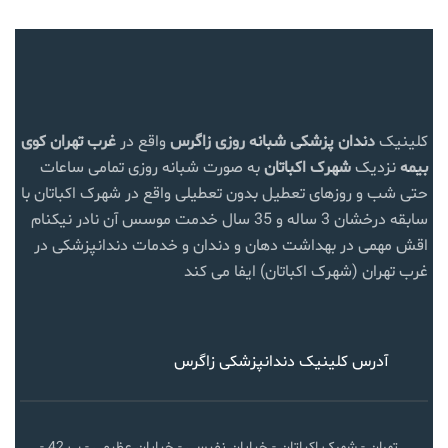
کلینیک
دندان پزشکی شبانه روزی زاگرس
واقع در
غرب تهران
کوی
بیمه
نزدیک
شهرک اکباتان
به صورت شبانه روزی تمامی ساعات
حتی شب و روزهای تعطیل بدون تعطیلی واقع در شهرک اکباتان با
سابقه درخشان 3 ساله و 35 سال خدمت موسس آن نادر نیکنام
اقش مهمی در بهداشت دهان و دندان و خدمات دندانپزشکی در
غرب تهران (شهرک اکباتان) ایفا می کند
آدرس کلینیک دندانپزشکی زاگرس
تهران - شهرک اکباتان - خیابان نفیسی - خیابان عظیمی - پ 42 -