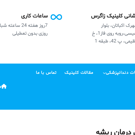
انی کلینیک زاگرس
ساعات کاری
رک اکباتان، بلوار
7روز هفته 24 ساعته ش
نفیسی،روبه روی فاز1، خ
روزی بدون تعطیلی
می، پ 42، طبقه 1
ت دندانپزشکی
مقالات کلینیک
تماس با ما
ص
ل درمان ریشه