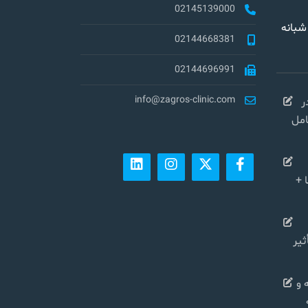
02145139000
شبانه
02144668381
02144696991
info@zagros-clinic.com
ر
کامل
 +
شی در سال ۱۴۰۴ تأثیر
 و