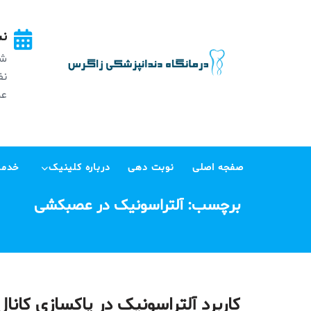
Ski
t
نش
conten
شه
عظی
صفجه اصلی
نوبت دهی
درباره کلینیک
خدما
برچسب:
آلتراسونیک در عصبکشی
کاربرد آلتراسونیک در پاکسازی کانا