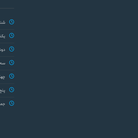
شنب
یکش
دوش
سه 
چها
پنج
جمع