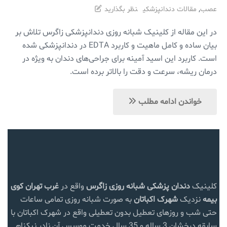
,
عصب
مقالات دندانپزشکی
نظر بگذارید
در این مقاله از کلینیک شبانه روزی دندانپزشکی زاگرس تلاش بر
بیان ساده و کامل ماهیت و کاربرد EDTA در دندانپزشکی شده
است. کاربرد این اسید آمینه برای جراحی‌های دندان به ویژه در
درمان ریشه، سرعت و دقت را بالاتر برده است.
خواندن ادامه مطلب
کلینیک
دندان پزشکی شبانه روزی زاگرس
واقع در
غرب تهران
کوی
بیمه
نزدیک
شهرک اکباتان
به صورت شبانه روزی تمامی ساعات
حتی شب و روزهای تعطیل بدون تعطیلی واقع در شهرک اکباتان با
سابقه درخشان 3 ساله و 35 سال خدمت موسس آن نادر نیکنام