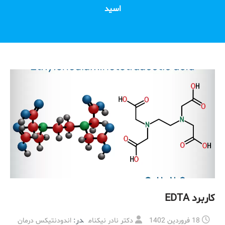
اسید
کاربرد EDTA
در:
18 فروردین 1402
دکتر نادر نیکنام
اندودنتیکس درمان