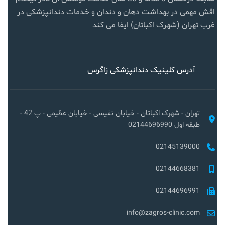
اقش مهمی در بهداشت دهان و دندان و خدمات دندانپزشکی در
غرب تهران (شهرک اکباتان) ایفا می کند
آدرس کلینیک دندانپزشکی زاگرس
تهران - شهرک اکباتان - خیابان نفیسی - خیابان عظیمی - پ 42 -
طبقه اول 02144696990
02145139000
02144668381
02144696991
info@zagros-clinic.com