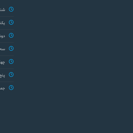
شنب
یکش
دوش
سه 
چها
پنج
جمع