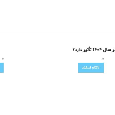
یر دارد؟
25ام
اسفند