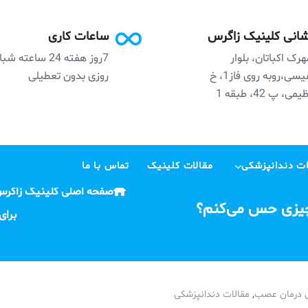
انی کلینیک زاگرس
ساعات کاری
رک اکباتان، بلوار
7روز هفته 24 ساعته ش
نفیسی،روبه روی فاز1، خ
روزی بدون تعطیلی
می، پ 42، طبقه 1
ت دندانپزشکی
مقالات کلینیک
تماس با ما
صفحه اصلی کلینیک زاگر
چیزی حس می‌کنم؟
برای
,
 درمان عصب
مقالات دندانپزشکی