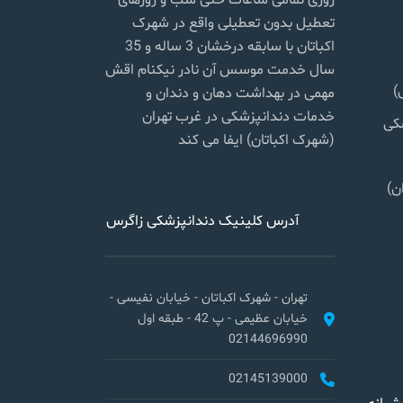
روزی تمامی ساعات حتی شب و روزهای
تعطیل بدون تعطیلی واقع در شهرک
اکباتان با سابقه درخشان 3 ساله و 35
سال خدمت موسس آن نادر نیکنام اقش
)
مهمی در بهداشت دهان و دندان و
خدمات دندانپزشکی در غرب تهران
شکی
(شهرک اکباتان) ایفا می کند
ن)
آدرس کلینیک دندانپزشکی زاگرس
تهران - شهرک اکباتان - خیابان نفیسی -
خیابان عظیمی - پ 42 - طبقه اول
02144696990
02145139000