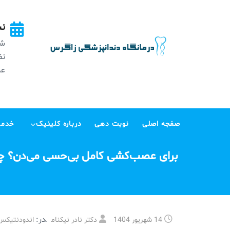
Ski
t
نش
conten
شه
عظی
صفجه اصلی
نوبت دهی
درباره کلینیک
خدما
برای عصب‌کشی کامل بی‌حسی می‌دن؟ 
در:
14 شهریور 1404
دکتر نادر نیکنام
اندودنتیکس