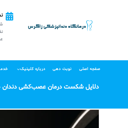
Ski
t
نش
conten
شه
عظی
صفجه اصلی
نوبت دهی
درباره کلینیک
خدما
دلایل شکست درمان عصب‌کشی دندان