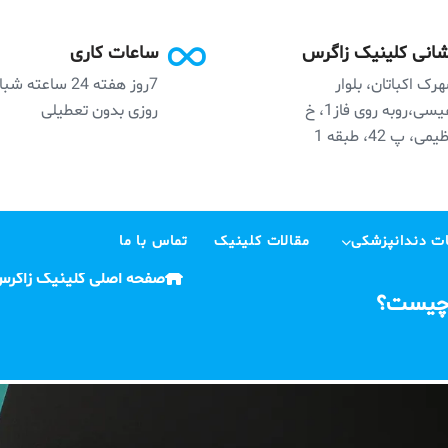
انی کلینیک زاگرس
ساعات کاری
رک اکباتان، بلوار
7روز هفته 24 ساعته ش
نفیسی،روبه روی فاز1، خ
روزی بدون تعطیلی
می، پ 42، طبقه 1
ت دندانپزشکی
مقالات کلینیک
تماس با ما
صفحه اصلی کلینیک زاگر
 چیست؟