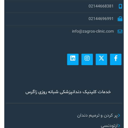
02144668381
02144696991
info@zagros-clinic.com
خدمات کلینیک دندانپزشکی شبانه روزی زاگرس
پر کردن و ترمیم دندان
ارتودنسی