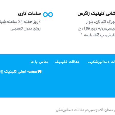
انی کلینیک زاگرس
ساعات کاری
رک اکباتان، بلوار
7روز هفته 24 ساعته ش
نفیسی،روبه روی فاز1، خ
روزی بدون تعطیلی
می، پ 42، طبقه 1
ت دندانپزشکی
مقالات کلینیک
تماس با ما
صفحه اصلی کلینیک زا
,
 دندان فک و صورت
مقالات دندانپزشکی