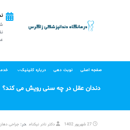
Ski
t
نش
conten
شه
عظی
صفجه اصلی
نوبت دهی
درباره کلینیک
خدما
دندان عقل در چه سنی رویش می کند؟
در:
27 شهریور 1402
دکتر نادر نیکنام
جراحی دهان