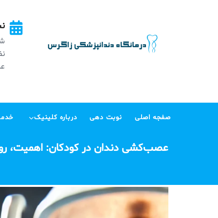
Ski
t
نش
conten
شه
عظی
صفجه اصلی
نوبت دهی
درباره کلینیک
خدما
عصب‌کشی دندان در کودکان: اهمیت، روش