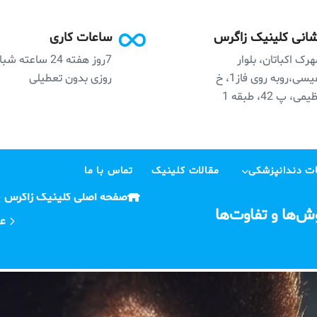
انی کلینیک زاگرس
ساعات کاری
رک اکباتان، بلوار
7روز هفته 24 ساعته ش
نفیسی،روبه روی فاز1، خ
روزی بدون تعطیلی
می، پ 42، طبقه 1
ت دندانپزشکی
مقالات کلینیک
تماس با ما
صفحه اصلی کلینیک زاگرس
‌ها و تفاوت‌ها
عص