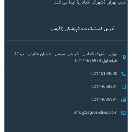
غرب تهران (شهرک اکباتان) ایفا می کند
آدرس کلینیک دندانپزشکی زاگرس
تهران - شهرک اکباتان - خیابان نفیسی - خیابان عظیمی - پ 42 -
طبقه اول 02144696990
02145139000
02144668381
02144696991
info@zagros-clinic.com