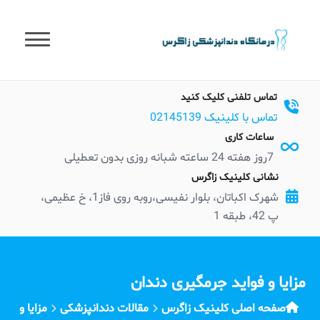
t
conten
تماس تلفنی کلیک کنید
تماس با کلینیک 02145139
ساعات کاری
7روز هفته 24 ساعته شبانه روزی بدون تعطیلی
نشانی کلینیک زاگرس
شهرک اکباتان، بلوار نفیسی،روبه روی فاز1، خ عظیمی،
پ 42، طبقه 1
مزایا و فواید جرمگیری دندان
صفحه اصلی کلینیک زاگرس
مقالات دندانپزشکی
مزایا و