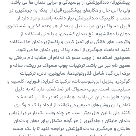
پیشگیرانه دندانپزشکی از پوسیدگی و خرابی دندان ها می باشد
ولی با این حال راهکارهای پیشگیری قبل از اینکه به جرمگیری در
مطب یا کلینیک دندانپزشکی نیاز داشته باشید وجود دارد از
قبیل مسواک زدن مرتب قبل و بعد از هر وعده غذایی، شستشوی
دهان با دهانشویه، نخ دندان کشیدن، و یا حتی استفاده از
واترجت های خانگی برای تمیز کردن و پاکسازی دندان ها استفاده
کنید که باعث جلوگیری از ایجاد پلاک روی دندان ها می شود.
همچنین استفاده از چوب مسواک که نام آن مشابه نام درختی به
همین نام نیز می باشد. ترکیبات چوب مسواک در ریشه، ساقه و
برگ این گیاه شامل فلاوونوئیدها، ساپونین، تانن، ترکیبات
گوگردی، بنزیل ایزوتیوسیانات، ترکیبات کلراید، فلوراید، کلسیم و
سیلیسیم است. چوب مسواک اثر ضد ضخم دارد که به دلیل
وجود فلوراید در آن می باشد. همانطور که در بالا نیز گفته شد
تمامی این روش های طبیعی می توانند از ایجاد پلاک جلوگیری
کنند ولی با این حال بهتر است هر چند وقت یک بار برای ارزیابی
دندان هایتان و جلوگیری از هر گونه مشکل برای دهان و دندان
هایتان و جرمگیری به دندانپزشکی مراجعه کنید تا با یک جلسه