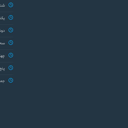
شنب
یکش
دوش
سه 
چها
پنج
جمع