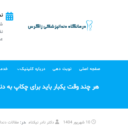
Ski
t
نش
conten
شه
عظی
صفجه اصلی
نوبت دهی
درباره کلینیک
خدما
هر چند وقت یکبار باید برای چکاپ به د
در:
10 شهریور 1404
دکتر نادر نیکنام
مقالات دندا