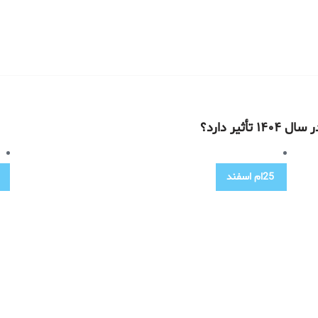
یر دارد؟
25ام
اسفند