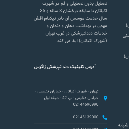
تعطیل بدون تعطیلی واقع در شهرک
اکباتان با سابقه درخشان 3 ساله و 35
سال خدمت موسس آن نادر نیکنام اقش
)
مهمی در بهداشت دهان و دندان و
خدمات دندانپزشکی در غرب تهران
شکی
(شهرک اکباتان) ایفا می کند
ن)
آدرس کلینیک دندانپزشکی زاگرس
تهران - شهرک اکباتان - خیابان نفیسی -
خیابان عظیمی - پ 42 - طبقه اول
02144696990
02145139000
شبانه