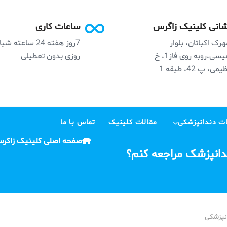
انی کلینیک زاگرس
ساعات کاری
رک اکباتان، بلوار
7روز هفته 24 ساعته ش
نفیسی،روبه روی فاز1، خ
روزی بدون تعطیلی
می، پ 42، طبقه 1
ت دندانپزشکی
مقالات کلینیک
تماس با ما
صفحه اصلی کلینیک زاگر
ندانپزشک مراجعه کنم؟
نپزشکی