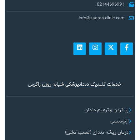
02144696991
info@zagros-clinic.com
خدمات کلینیک دندانپزشکی شبانه روزی زاگرس
پر کردن و ترمیم دندان
ارتودنسی
درمان ریشه دندان (عصب کشی)