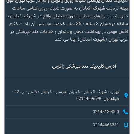
کلینیک
دندان پزشکی شبانه روزی زاگرس
واقع در
غرب تهران
کوی
بیمه
نزدیک
شهرک اکباتان
به صورت شبانه روزی تمامی ساعات
حتی شب و روزهای تعطیل بدون تعطیلی واقع در شهرک اکباتان با
سابقه درخشان 3 ساله و 35 سال خدمت موسس آن نادر نیکنام
اقش مهمی در بهداشت دهان و دندان و خدمات دندانپزشکی در
غرب تهران (شهرک اکباتان) ایفا می کند
آدرس کلینیک دندانپزشکی زاگرس
تهران - شهرک اکباتان - خیابان نفیسی - خیابان عظیمی - پ 42 -
طبقه اول 02144696990
02145139000
02144668381