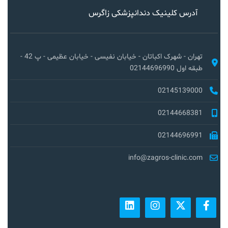
آدرس کلینیک دندانپزشکی زاگرس
تهران - شهرک اکباتان - خیابان نفیسی - خیابان عظیمی - پ 42 -
طبقه اول 02144696990
02145139000
02144668381
02144696991
info@zagros-clinic.com