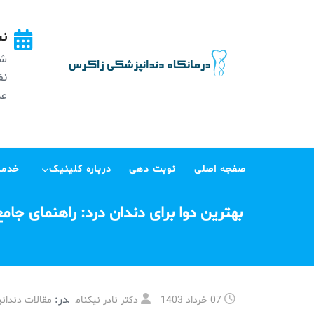
Ski
t
نش
conten
شه
عظی
صفجه اصلی
نوبت دهی
درباره کلینیک
خدما
بهترین دوا برای دندان درد: راهنمای جامع
در:
07 خرداد 1403
دکتر نادر نیکنام
مقالات دندان