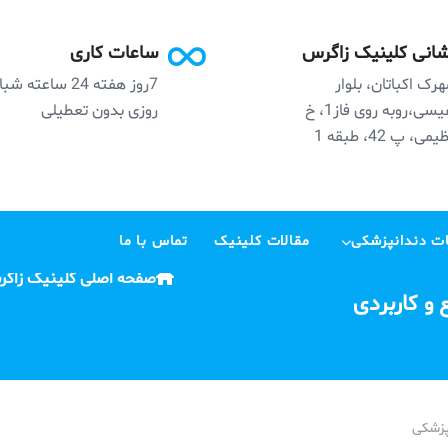
انی کلینیک زاگرس
ساعات کاری
رک اکباتان، بلوار
7روز هفته 24 ساعته ش
نفیسی،روبه روی فاز1، خ
روزی بدون تعطیلی
می، پ 42، طبقه 1
ت دندانپزشکی
مقالات کلینیک
تماس با ما
صفحه اصلی کلینیک زاگ
 و کاربردی
پزشکی