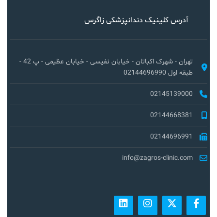
آدرس کلینیک دندانپزشکی زاگرس
تهران - شهرک اکباتان - خیابان نفیسی - خیابان عظیمی - پ 42 -
طبقه اول 02144696990
02145139000
02144668381
02144696991
info@zagros-clinic.com