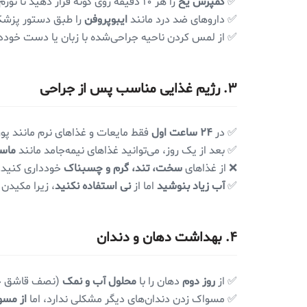
✅
کمپرس یخ
را هر ۱۰ دقیقه روی گونه قرار دهید تا تورم کم شود.
✅ داروهای ضد درد مانند
ایبوپروفن
را طبق دستور پزش
✅ از لمس کردن ناحیه جراحی‌شده با زبان یا دست خوددا
۳. رژیم غذایی مناسب پس از جراحی
✅ در
۲۴ ساعت اول
فقط مایعات و غذاهای نرم مانند پو
✅ بعد از یک روز، می‌توانید غذاهای نیمه‌جامد مانند
ماست
❌ از غذاهای
سخت، تند، گرم و چسبناک
خودداری کنید.
✅
آب زیاد بنوشید
اما از
نی استفاده نکنید
، زیرا مکیدن
۴. بهداشت دهان و دندان
✅ از
روز دوم
دهان را با
محلول آب و نمک
(نصف قاشق چا
✅ مسواک زدن دندان‌های دیگر مشکلی ندارد، اما
از مسو