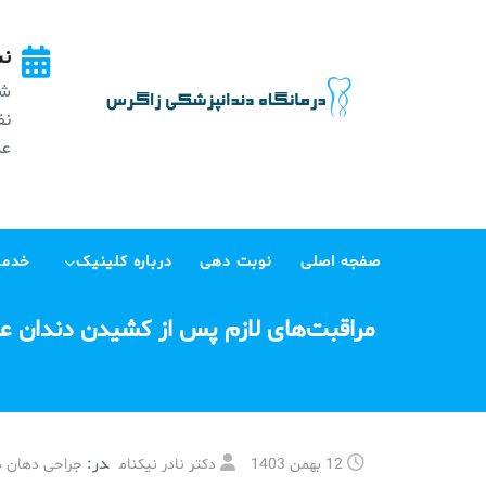
Ski
t
نش
conten
شه
عظی
صفجه اصلی
نوبت دهی
درباره کلینیک
خدما
مراقبت‌های لازم پس از کشیدن دندان ع
در:
12 بهمن 1403
دکتر نادر نیکنام
جراحی دهان د