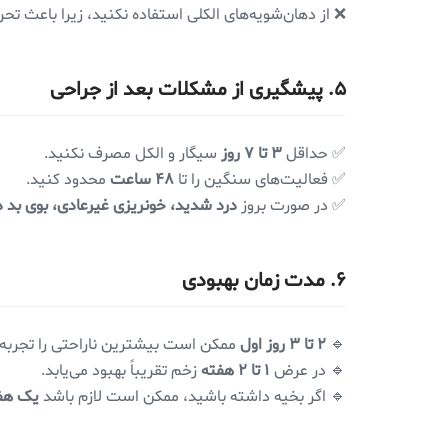
❌ از دهان‌شویه‌های الکلی استفاده نکنید، زیرا باعث ت
۵. پیشگیری از مشکلات بعد از جراحی
✅ حداقل
۳ تا ۷ روز
سیگار و الکل مصرف نکنید.
✅ فعالیت‌های سنگین را تا
۴۸ ساعت
محدود کنید.
✅ در صورت بروز
درد شدید، خونریزی غیرعادی، بوی بد د
۶. مدت زمان بهبودی
🔹
۲ تا ۳ روز اول
ممکن است بیشترین ناراحتی را تجربه 
🔹 در عرض
۱ تا ۲ هفته
زخم تقریباً بهبود می‌یابد.
🔹 اگر بخیه داشته باشید، ممکن است لازم باشد
یک هف