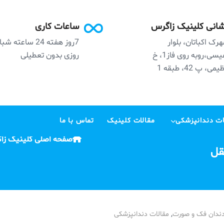
انی کلینیک زاگرس
ساعات کاری
رک اکباتان، بلوار
7روز هفته 24 ساعته ش
نفیسی،روبه روی فاز1، خ
روزی بدون تعطیلی
می، پ 42، طبقه 1
ت دندانپزشکی
مقالات کلینیک
تماس با ما
صفحه اصلی کلینیک زا
قل
,
ندان فک و صورت
مقالات دندانپزشکی