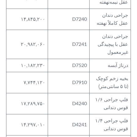
عقل نیمه‌نهفته
جراحی دندان
۱۴,۸۴۵,۲۰۰
D7240
عقل کاملاً نهفته
جراحی دندان
عقل با پیچیدگی
D7241
۲۰,۹۸۲,۰۶۰
غیرمعمول
درناژ آبسه
D7520
۱۰,۱۸۲,۲۳۰
بخیه زخم کوچک
۷,۷۴۴,۱۲۰
D7910
(تا ۵ سانتی‌متر)
فلپ جراحی ۱/۶
۱۷,۲۸۹,۷۵۰
D4240
قوس دندانی
فلپ جراحی ۱/۴
۱۴,۲۹۷,۰۱۰
D4241
قوس دندانی