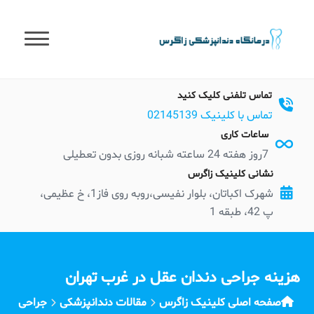
t
conten
تماس تلفنی کلیک کنید
تماس با کلینیک 02145139
ساعات کاری
7روز هفته 24 ساعته شبانه روزی بدون تعطیلی
نشانی کلینیک زاگرس
شهرک اکباتان، بلوار نفیسی،روبه روی فاز1، خ عظیمی،
پ 42، طبقه 1
هزینه جراحی دندان عقل در غرب تهران
صفحه اصلی کلینیک زاگرس
مقالات دندانپزشکی
جراحی