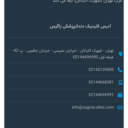
غرب تهران (شهرک اکباتان) ایفا می کند
آدرس کلینیک دندانپزشکی زاگرس
تهران - شهرک اکباتان - خیابان نفیسی - خیابان عظیمی - پ 42 -
طبقه اول 02144696990
02145139000
02144668381
02144696991
info@zagros-clinic.com