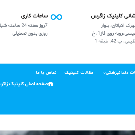
انی کلینیک زاگرس
ساعات کاری
رک اکباتان، بلوار
7روز هفته 24 ساعته ش
نفیسی،روبه روی فاز1، خ
روزی بدون تعطیلی
می، پ 42، طبقه 1
ت دندانپزشکی
مقالات کلینیک
تماس با ما
صفحه اصلی کلینیک زاگر