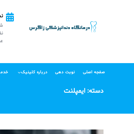
Ski
t
نش
conten
شه
عظی
صفجه اصلی
نوبت دهی
درباره کلینیک
خدما
دسته:
ایمپلنت