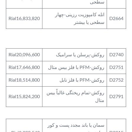
سطحی
انله کامپوزیت رزینی-چهار
Rial16,833,820
D2664
سطحی یا بیشتر
D2740
روکش-پرسلن یا سرامیک
Rial20,096,600
D2751
روکش-PFM با فلز بیس متال
Rial17,646,800
D2752
روکش-PFM با فلز نابل
Rial18,514,800
روکش-تمام ریختگی غالباْ بیس
Rial15,824,200
D2791
متال
سمان یا باند مجدد پست و کور