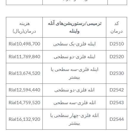
کد
ترمیمی/رستوریشن‌های آنله
هزینه
درمان
واینله
درمان(ریال)
D2510
اینله فلزی-یک سطحی
Rial10,498,700
D2520
اینله فلزی-دو سطحی
Rial11,769,840
اینله فلزی-سه سطحی یا
Rial13,674,520
D2530
بیشتر
D2542
انله فلزی-دو سطحی
Rial12,594,440
D2543
انله فلزی-سه سطحی
Rial14,759,520
انله فلزی-چهار سطحی یا
Rial16,132,920
D2544
بیشتر