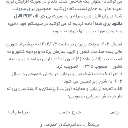
می تواند به عنوان یک شاخص کمک کند و در صورت افزایش تورم
تعرفه ها را به همان نسبت تعادل کنید. همچنین برای سهولت
شما عزیزان فایل های تعرفه را به صورت
پی دی اف PDF قابل
دانلود
برای شما آماده کردیم که می توانید در سیستم خود ذخیره
و به زمان مورد نیاز از آنها بهرهمند شوید.
امسال ۱۴۰۲ هیئت وزیران در جلسه ۱۴۰۲/۱/۶ به پیشنهاد شورای
عالی بیمه سلامت کشور و تایید سازمان برنامه و بودجه کشور و به
استناد بند (الف) ماده (۹) قانون اجکام دازمی برنامه های توسعه
کشور – مصوب ۱۳۹۵ – تصویب کرد:
۱- تعرفه خدمات تشخیصی و درمانی در بخش خصوصی در سال
۱۴۰۲ به شرح زیر تعیین می شود:
الف: تعرفه ارزیابی و معاینه (ویزیت) پزشکان و کارشناسان پروانه
دار در بخش سرپایی خصوصی:
ردیف
شرح خدمت
تعرفه(ریال)
پزشکان، دندانپزشکان عمومی و