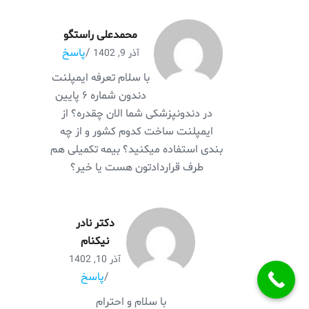
محمدعلی راستگو
/
پاسخ
آذر 9, 1402
با سلام تعرفه ایمپلنت
دندون شماره ۶ پایین
در دندونپزشکی شما الان چقدره؟ از
ایمپلنت ساخت کدوم کشور و از چه
بندی استفاده میکنید؟ بیمه تکمیلی هم
طرف قراردادتون هست یا خیر؟
دکتر نادر
نیکنام
آذر 10, 1402
/
پاسخ
با سلام و احترام