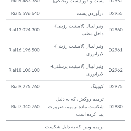
D2952
پست و کور (پست ریختگی)
Rial9,463,360
D2955
درآوردن پست
Rial5,596,640
ونیر لبیال (لامینیت رزینی)-
Rial13,024,300
D2960
داخل مطب
ونیر لبیال (لامینیت رزینی)-
Rial16,196,500
D2961
لابراتوری
ونیر لبیال (لامینیت پرسلنی)-
Rial18,106,100
D2962
لابراتوری
D2975
کوپینگ
Rial9,275,760
ترمیم روکش، که به دلیل
D2980
شکست ماده ترمیم، ضرورت
Rial7,340,760
پیدا کرده است
ترمیم ونیر، که به دلیل شکست