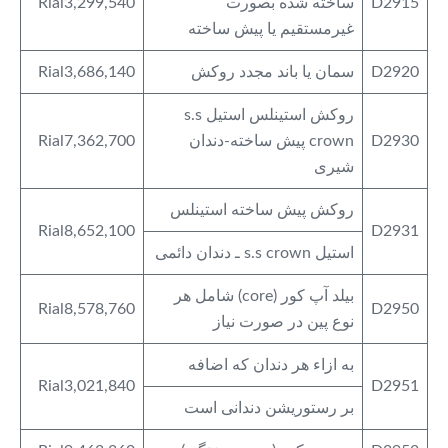
D2915
ساخته شده بصورت
Rial3,299,540
غیرمستقیم یا پیش ساخته
D2920
سمان یا باند مجدد روکش
Rial3,686,140
روکش استینلس استیل s.s
D2930
crown پیش ساخته-دندان
Rial7,362,700
شیری
روکش پیش ساخته استینلس
Rial8,652,100
D2931
استیل s.s crown ـ دندان دائمی
بیلد آپ کور (core) شامل هر
Rial8,578,760
D2950
نوع پین در صورت نیاز
به ازاء هر دندان که اضافه
Rial3,021,840
D2951
بر رستوریشن دندانی است