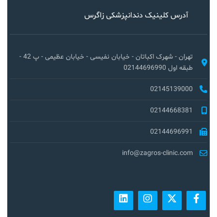
آدرس کلینیک دندانپزشکی زاگرس
تهران - شهرک اکباتان - خیابان نفیسی - خیابان عظیمی - پ 42 -
طبقه اول 02144696990
02145139000
02144668381
02144696991
info@zagros-clinic.com