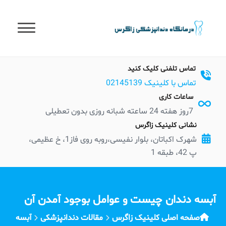
t
conten
تماس تلفنی کلیک کنید
تماس با کلینیک 02145139
ساعات کاری
7روز هفته 24 ساعته شبانه روزی بدون تعطیلی
نشانی کلینیک زاگرس
شهرک اکباتان، بلوار نفیسی،روبه روی فاز1، خ عظیمی،
پ 42، طبقه 1
آبسه دندان چیست و عوامل بوجود آمدن آن
صفحه اصلی کلینیک زاگرس
مقالات دندانپزشکی
آبسه