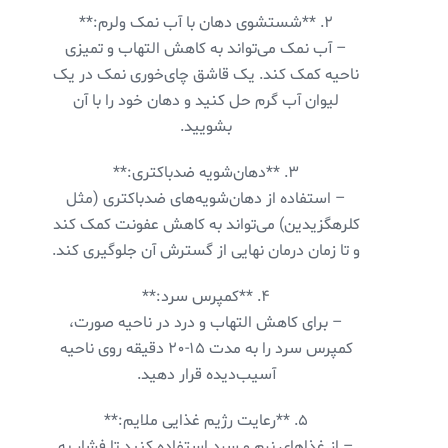
۲. **شستشوی دهان با آب نمک ولرم:**
– آب نمک می‌تواند به کاهش التهاب و تمیزی
ناحیه کمک کند. یک قاشق چای‌خوری نمک در یک
لیوان آب گرم حل کنید و دهان خود را با آن
بشویید.
۳. **دهان‌شویه ضدباکتری:**
– استفاده از دهان‌شویه‌های ضدباکتری (مثل
کلرهگزیدین) می‌تواند به کاهش عفونت کمک کند
و تا زمان درمان نهایی از گسترش آن جلوگیری کند.
۴. **کمپرس سرد:**
– برای کاهش التهاب و درد در ناحیه صورت،
کمپرس سرد را به مدت ۱۵-۲۰ دقیقه روی ناحیه
آسیب‌دیده قرار دهید.
۵. **رعایت رژیم غذایی ملایم:**
– از غذاهای نرم و سرد استفاده کنید تا فشار به