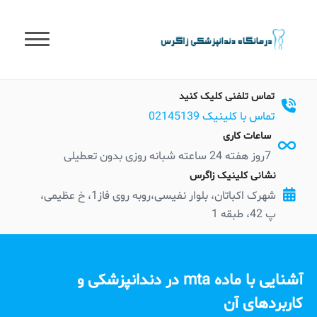
t
conten
تماس تلفنی کلیک کنید
تماس با کلینیک 02145139
ساعات کاری
7روز هفته 24 ساعته شبانه روزی بدون تعطیلی
نشانی کلینیک زاگرس
شهرک اکباتان، بلوار نفیسی،روبه روی فاز1، خ عظیمی،
پ 42، طبقه 1
آشنایی با ماده mta در دندانپزشکی و
کاربرد‌های آن