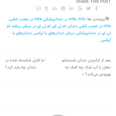
SHARE THIS POST
برچسب ها:
mta در دندانپزشکی
,
mta
,
mta در عصب کشی
,
mta در عصب کشی دندان
,
ام تی ای
,
ام تی ای در درمان ریشه
,
ام
تی ای در دندانپزشکی
,
درمان دندان‌های با آپکس
,
دندان‌های با
آپکس
راهبری
بعد از کشیدن دندان شستشو
با فایل شکسته شده در
دهان با آب نمک چه کمک به
دندان چه باید کرد؟
نوشته
بهبودی می‌کند؟