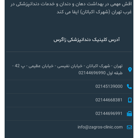
اقش مهمی در بهداشت دهان و دندان و خدمات دندانپزشکی در
غرب تهران (شهرک اکباتان) ایفا می کند
آدرس کلینیک دندانپزشکی زاگرس
تهران - شهرک اکباتان - خیابان نفیسی - خیابان عظیمی - پ 42 -
طبقه اول 02144696990
02145139000
02144668381
02144696991
info@zagros-clinic.com