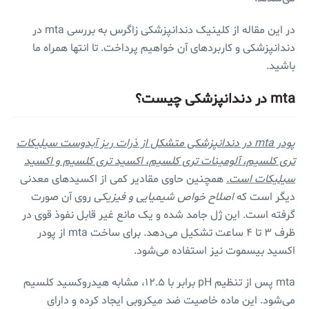
در این مقاله از کلینیک دندانپزشکی زاگرس به بررسی mta در
دندانپزشکی و کاربرد‌های آن خواهیم پرداخت. تا انتها همراه ما
باشید.
mta در دندانپزشکی چیست؟
پودر mta در دندانپزشکی متشکل از ذرات ریز آبدوست سیلیکات
تری کلسیم، آلومینات تری کلسیم، اکسید تری کلسیم و اکسید
سیلیکات است.
همچنین حاوی مقادیر کمی از اکسیدهای معدنی
دیگر است که
اصلاح خواص شیمیایی و فیزیکی
روی آن صورت
گرفته است. این ژل جامد شده و یک مانع غیر قابل نفوذ قوی در
ظرف ۳ تا ۴ ساعت تشکیل می‌دهد. برای ساخت mta از پودر
اکسید بیسموت نیز استفاده می‌شود.
mta پس از تنظیم pH برابر با ۱۲.۵، مشابه هیدروکسید کلسیم
می‌شود. این ماده خاصیت ضد میکروبی ایجاد کرده و دارای