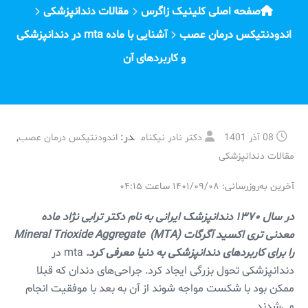
صفحه اصلی کلینیک زاگرس
مقالات دندانپزشکی
اندودنتیکس درمان عصب
آشنایی با ماده mta در دندانپزشکی
و کاربرد‌های آن
در:
,
08 آذر 1401
دکتر نادر نیکنام
اندودنتیکس درمان عصب
مقالات دندانپزشکی
آخرین به‌روزرسانی: ۱۴۰۱/۰۹/۰۸ ساعت ۰۴:۱۵
در سال ۱۳۷۰ دندانپزشک ایرانی به نام دکتر ترابی نژاد ماده
معدنی تری اکسید آگرگات Mineral Trioxide Aggregate (MTA)
را برای کاربرد‌های دندانپزشکی به دنیا معرفی کرد.
mta در
دندانپزشکی تحول بزرگی ایجاد کرد. جراحی‌های دندان که قبلا
ممکن بود با شکست مواجه شوند از آن به بعد با موفقیت انجام
می‌شدند.