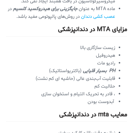
میکروسیرکولاسیون در بافت همبند ایجاد نمی کند.
ماده MTA به عنوان
جایگزینی برای هیدروکسید کلسیم
در
عصب کشی دندان
در روش‌های پالپوتومی مفید باشد.
مزایای MTA در دندانپزشکی
زیست سازگاری بالا
هیدروفیل
رادیو مات
PH بسیار قلیایی
(باکتریواستاتیک)
قابلیت آب‌بندی عالی (حاشیه ای کم نشت)
حلالیت کم
، قادر به تحریک التیام و استخوان سازی
آبدوست بودن
معایب mta در دندانپزشکی
نیاز به دقت بالا و کارکرد سخت