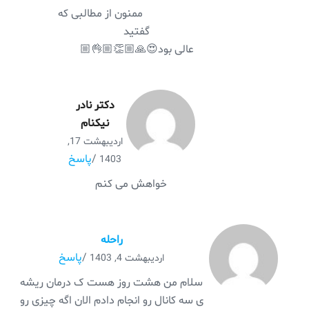
ممنون از مطالبی که
گفتید
عالی بود😍🙏🏼👏🏼👌🏼
دکتر نادر
نیکنام
اردیبهشت 17,
/
پاسخ
1403
خواهش می کنم
راحله
/
پاسخ
اردیبهشت 4, 1403
سلام من هشت روز هست ک درمان ریشه
ی سه کانال رو انجام دادم الان اگه چیزی رو