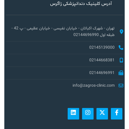
آدرس کلینیک دندانپزشکی زاگرس
تهران - شهرک اکباتان - خیابان نفیسی - خیابان عظیمی - پ 42 -
طبقه اول 02144696990
02145139000
02144668381
02144696991
info@zagros-clinic.com