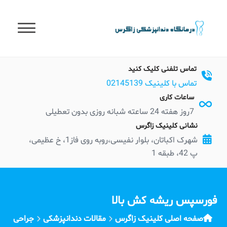
t
conten
تماس تلفنی کلیک کنید
تماس با کلینیک 02145139
ساعات کاری
7روز هفته 24 ساعته شبانه روزی بدون تعطیلی
نشانی کلینیک زاگرس
شهرک اکباتان، بلوار نفیسی،روبه روی فاز1، خ عظیمی،
پ 42، طبقه 1
فورسپس ریشه کش بالا
صفحه اصلی کلینیک زاگرس
مقالات دندانپزشکی
جراحی