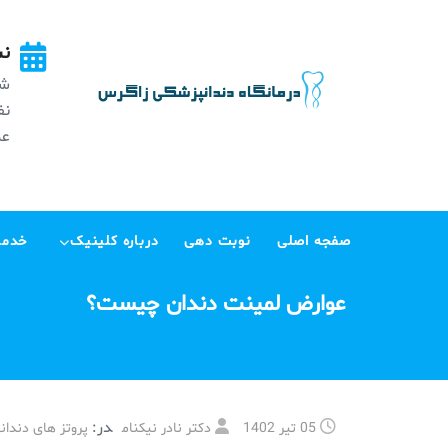
Ski
t
نش
conten
شه
عظی
صفجه اصلی
نوبت دهی
درباره کلینیک
خدما
عوارض لمینت دندان چیست؟
در:
05 تیر 1402
دکتر نادر نیکنام
پروتز های دندان