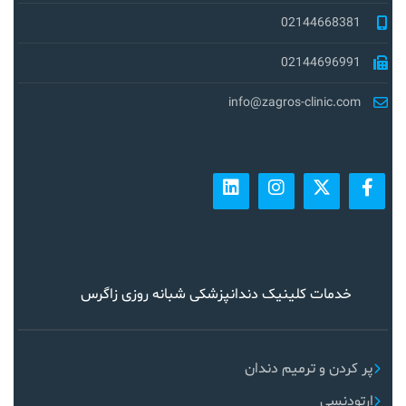
02144668381
02144696991
info@zagros-clinic.com
خدمات کلینیک دندانپزشکی شبانه روزی زاگرس
پر کردن و ترمیم دندان
ارتودنسی