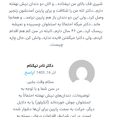
شیری فک بالای من نیفتاده… و الان دو دندان نیش نهفته
دارم…دکتر لثه من را شکافت و برای پاینن آمدنشون زنجیر
وصل کرد…ولی این دو دندان باز هم پایین نیامد… و همانجا
ماند…دکتر میگه احتمالا به استخوان چسبیده و نمیشه
ریسک کرد…من ۴۶ سال دارم…البته در سن کم هم اقدام
کردم…ولی دکترا میگفتن فایده نداره…ولش کن..حال چاره
چیست..
دکتر نادر نیکنام
/
پاسخ
آذر 16, 1403
سلام وقت بخیر،
در سن شما و با توجه به
توضیحات، دندان‌های نیش نهفته احتمالاً به
استخوان جوش خورده‌اند (آنکیلوز) یا به دلایل
دیگر، حرکت به سمت پایین برای آن‌ها دشوار شده
است. در این شرایط، اقدامات درمانی بسته به