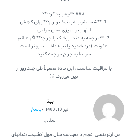
### **چه باید کرد:**
1. **شستشو با آب نمک ولرم:** برای کاهش
التهاب و تمیزی محل جراحی.
2. **مراجعه به دندانپزشک یا جراح:** اگر علائم
عفونت (درد شدید یا تب) داشتید، بهتر است
سریعاً به جراح مراجعه کنید.
با مراقبت مناسب، این ماده معمولاً طی چند روز از
بین می‌رود. 😊
بیتا
/
پاسخ
تیر 13, 1403
سلام.
من ارتودنسی انجام دادم…سه سال طول کشید…دندانهای