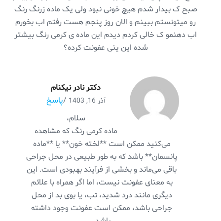
صبح ک بیدار شدم هیچ خونی نبود ولی یک ماده زرنگ رنگ
رو میتونستم ببینم و الان روز پنجم هست رفتم اب بخورم
اب دهنمو ک خالی کردم دیدم این ماده ی کرمی رنگ بیشتر
شده این ینی عفونت کرده؟
دکتر نادر نیکنام
/
پاسخ
آذر 16, 1403
سلام،
ماده کرمی رنگ که مشاهده
می‌کنید ممکن است **لخته خون** یا **ماده
پانسمان** باشد که به طور طبیعی در محل جراحی
باقی می‌ماند و بخشی از فرآیند بهبودی است. این
به معنای عفونت نیست، اما اگر همراه با علائم
دیگری مانند درد شدید، تب، یا بوی بد از محل
جراحی باشد، ممکن است عفونت وجود داشته
باشد.