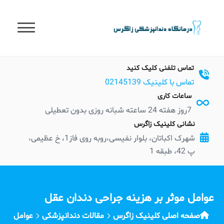
t
conten
تماس تلفنی کلیک کنید
تماس با کلینیک 02145139
ساعات کاری
7روز هفته 24 ساعته شبانه روزی بدون تعطیلی
نشانی کلینیک زاگرس
شهرک اکباتان، بلوار نفیسی،روبه روی فاز1، خ عظیمی،
پ 42، طبقه 1
عوامل موثر بر هزینه جراحی دندان عقل
صفحه اصلی کلینیک زاگرس
مقالات دندانپزشکی
عوامل