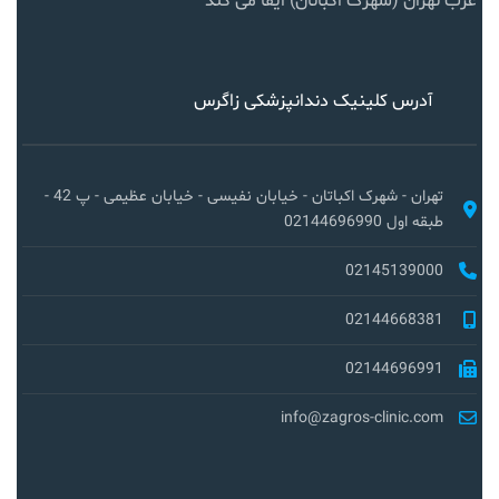
غرب تهران (شهرک اکباتان) ایفا می کند
آدرس کلینیک دندانپزشکی زاگرس
تهران - شهرک اکباتان - خیابان نفیسی - خیابان عظیمی - پ 42 -
طبقه اول 02144696990
02145139000
02144668381
02144696991
info@zagros-clinic.com