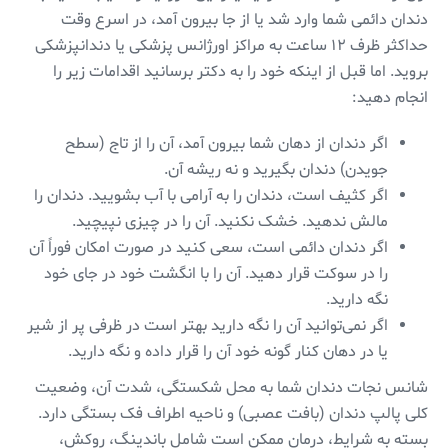
دندان دائمی‌ شما وارد شد یا از جا بیرون آمد، در اسرع وقت
حداکثر ظرف ۱۲ ساعت به مراکز اورژانس پزشکی یا دندانپزشکی
بروید. اما قبل از اینکه خود را به دکتر برسانید اقدامات زیر را
انجام دهید:
اگر دندان از دهان شما بیرون آمد، آن را از تاج (سطح
جویدن) دندان بگیرید و نه ریشه آن.
اگر کثیف است، دندان را به آرامی ‌با آب بشویید. دندان را
مالش ندهید. خشک نکنید. آن را در چیزی نپیچید.
اگر دندان دائمی ‌است، سعی کنید در صورت امکان فوراً آن
را در سوکت قرار دهید. آن را با انگشت خود در جای خود
نگه دارید.
اگر نمی‌توانید آن را نگه دارید بهتر است در ظرفی پر از شیر
یا در دهان کنار گونه خود آن را قرار داده و نگه دارید.
شانس نجات دندان شما به محل شکستگی، شدت آن، وضعیت
کلی پالپ دندان (بافت عصبی) و ناحیه اطراف فک بستگی دارد.
بسته به شرایط، درمان ممکن است شامل باندینگ، روکش،