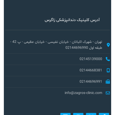
آدرس کلینیک دندانپزشکی زاگرس
تهران - شهرک اکباتان - خیابان نفیسی - خیابان عظیمی - پ 42 -
طبقه اول 02144696990
02145139000
02144668381
02144696991
info@zagros-clinic.com