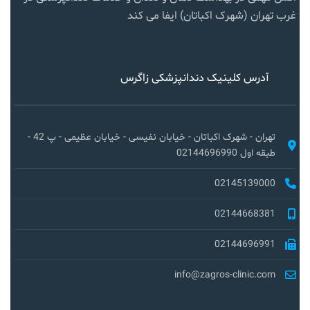
غرب تهران (شهرک اکباتان) ایفا می کند
آدرس کلینیک دندانپزشکی زاگرس
تهران - شهرک اکباتان - خیابان نفیسی - خیابان عظیمی - پ 42 -
طبقه اول 02144696990
02145139000
02144668381
02144696991
info@zagros-clinic.com