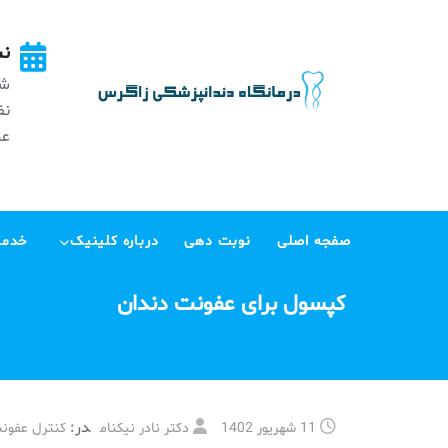
Ski
t
نش
conten
شه
عظی
صفجه اصلی
نوبت دهی
درباره کلینیک
خدما
کپسول برای عفونت دندان
در:
11 شهریور 1402
دکتر نادر نیکنام
کنترل عفونت